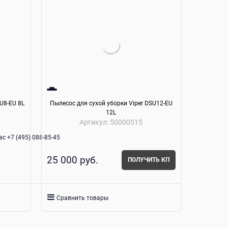
U8-EU 8L
Пылесос для сухой уборки Viper DSU12-EU
12L
Артикул:
50000515
с +7 (495) 088-85-45
25 000
 руб.
ПОЛУЧИТЬ КП
Сравнить товары