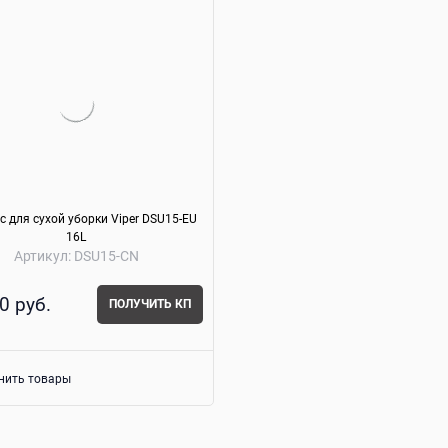
 для сухой уборки Viper DSU15-EU
16L
Артикул:
DSU15-CN
0
 руб.
ПОЛУЧИТЬ КП
нить товары