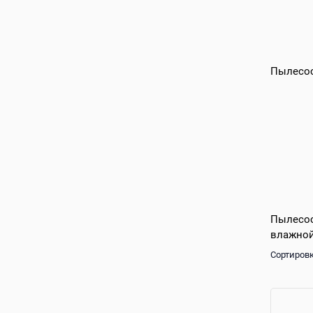
Пылесос
Пылесос
влажной
Сортировк